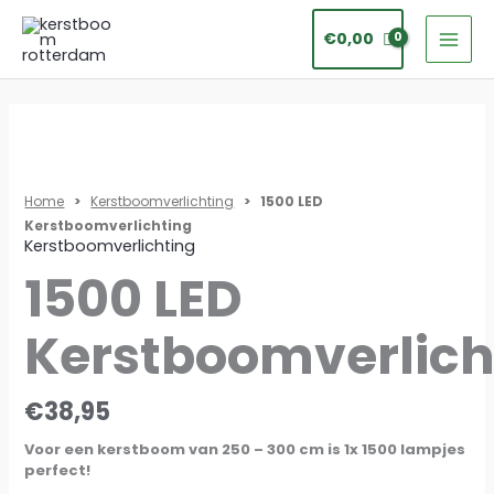
Ga
€
0,00
naar
de
inhoud
1500
LED
Kerstboomverlichting
Home
>
Kerstboomverlichting
> 1500 LED
Kerstboomverlichting
aantal
Kerstboomverlichting
1500 LED
Kerstboomverlich
€
38,95
Voor een kerstboom van 250 – 300 cm is 1x 1500 lampjes
perfect!