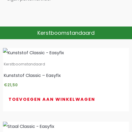
Kerstboomstandaard
Dit
product
Kerstboomstandaard
heeft
Kunststof Classic – Easyfix
meerdere
€
21,50
variaties.
TOEVOEGEN AAN WINKELWAGEN
Deze
optie
kan
gekozen