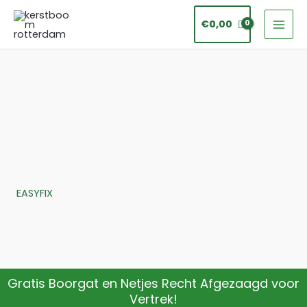
Ga
€
0,00
naar
de
inhoud
EASYFIX
Gratis Boorgat en Netjes Recht Afgezaagd voor
Vertrek!