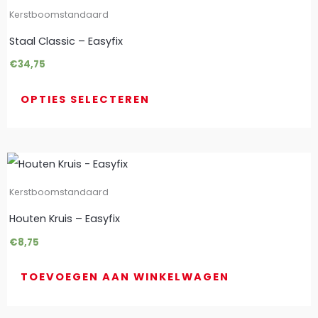
Kerstboomstandaard
worden
Staal Classic – Easyfix
op
€
34,75
de
productpagina
OPTIES SELECTEREN
Kerstboomstandaard
Houten Kruis – Easyfix
€
8,75
TOEVOEGEN AAN WINKELWAGEN